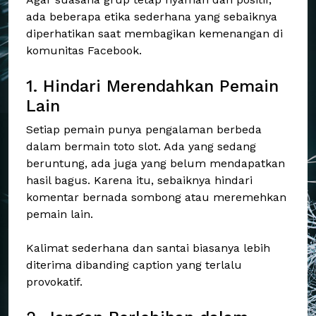
ada beberapa etika sederhana yang sebaiknya
diperhatikan saat membagikan kemenangan di
komunitas Facebook.
1. Hindari Merendahkan Pemain
Lain
Setiap pemain punya pengalaman berbeda
dalam bermain toto slot. Ada yang sedang
beruntung, ada juga yang belum mendapatkan
hasil bagus. Karena itu, sebaiknya hindari
komentar bernada sombong atau meremehkan
pemain lain.
Kalimat sederhana dan santai biasanya lebih
diterima dibanding caption yang terlalu
provokatif.