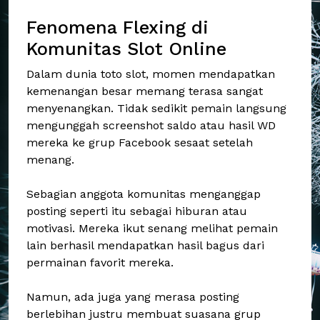
Fenomena Flexing di
Komunitas Slot Online
Dalam dunia toto slot, momen mendapatkan
kemenangan besar memang terasa sangat
menyenangkan. Tidak sedikit pemain langsung
mengunggah screenshot saldo atau hasil WD
mereka ke grup Facebook sesaat setelah
menang.
Sebagian anggota komunitas menganggap
posting seperti itu sebagai hiburan atau
motivasi. Mereka ikut senang melihat pemain
lain berhasil mendapatkan hasil bagus dari
permainan favorit mereka.
Namun, ada juga yang merasa posting
berlebihan justru membuat suasana grup