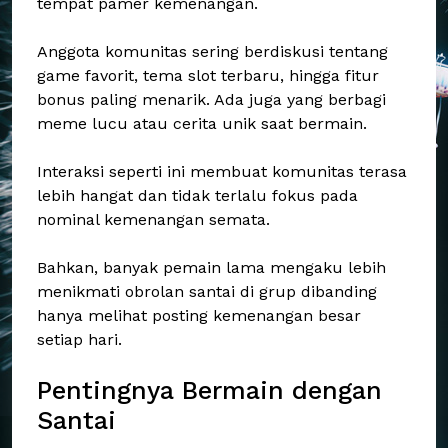
tempat pamer kemenangan.
Anggota komunitas sering berdiskusi tentang
game favorit, tema slot terbaru, hingga fitur
bonus paling menarik. Ada juga yang berbagi
meme lucu atau cerita unik saat bermain.
Interaksi seperti ini membuat komunitas terasa
lebih hangat dan tidak terlalu fokus pada
nominal kemenangan semata.
Bahkan, banyak pemain lama mengaku lebih
menikmati obrolan santai di grup dibanding
hanya melihat posting kemenangan besar
setiap hari.
Pentingnya Bermain dengan
Santai