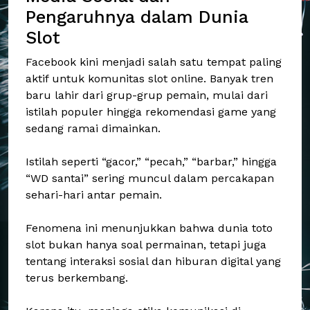
Pengaruhnya dalam Dunia
Slot
Facebook kini menjadi salah satu tempat paling
aktif untuk komunitas slot online. Banyak tren
baru lahir dari grup-grup pemain, mulai dari
istilah populer hingga rekomendasi game yang
sedang ramai dimainkan.
Istilah seperti “gacor,” “pecah,” “barbar,” hingga
“WD santai” sering muncul dalam percakapan
sehari-hari antar pemain.
Fenomena ini menunjukkan bahwa dunia toto
slot bukan hanya soal permainan, tetapi juga
tentang interaksi sosial dan hiburan digital yang
terus berkembang.