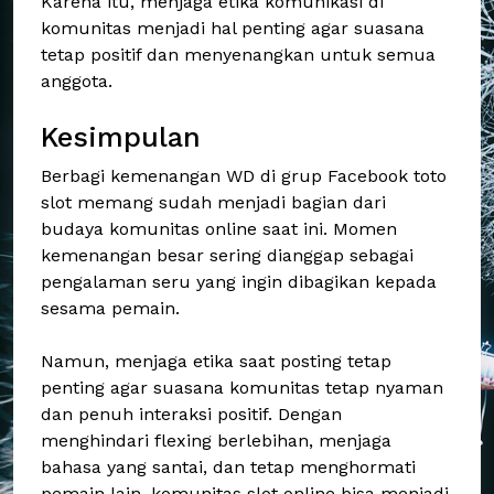
Karena itu, menjaga etika komunikasi di
komunitas menjadi hal penting agar suasana
tetap positif dan menyenangkan untuk semua
anggota.
Kesimpulan
Berbagi kemenangan WD di grup Facebook toto
slot memang sudah menjadi bagian dari
budaya komunitas online saat ini. Momen
kemenangan besar sering dianggap sebagai
pengalaman seru yang ingin dibagikan kepada
sesama pemain.
Namun, menjaga etika saat posting tetap
penting agar suasana komunitas tetap nyaman
dan penuh interaksi positif. Dengan
menghindari flexing berlebihan, menjaga
bahasa yang santai, dan tetap menghormati
pemain lain, komunitas slot online bisa menjadi