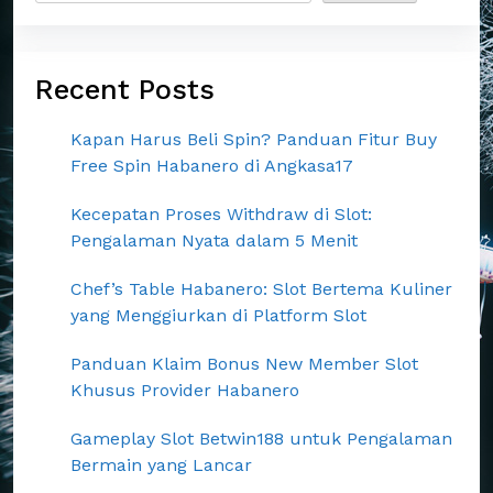
Recent Posts
Kapan Harus Beli Spin? Panduan Fitur Buy
Free Spin Habanero di Angkasa17
Kecepatan Proses Withdraw di Slot:
Pengalaman Nyata dalam 5 Menit
Chef’s Table Habanero: Slot Bertema Kuliner
yang Menggiurkan di Platform Slot
Panduan Klaim Bonus New Member Slot
Khusus Provider Habanero
Gameplay Slot Betwin188 untuk Pengalaman
Bermain yang Lancar