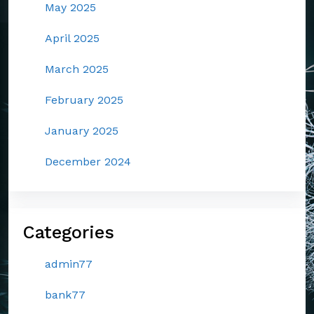
May 2025
April 2025
March 2025
February 2025
January 2025
December 2024
Categories
admin77
bank77