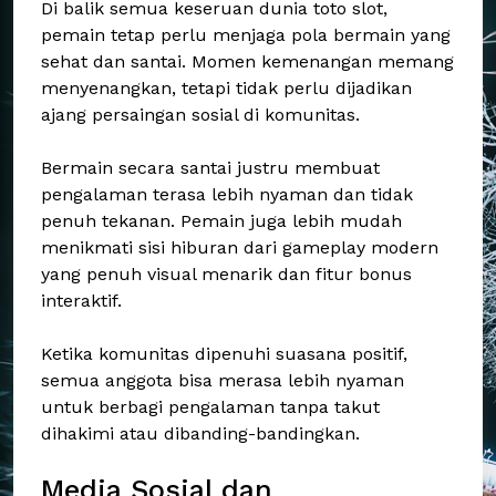
Di balik semua keseruan dunia toto slot,
pemain tetap perlu menjaga pola bermain yang
sehat dan santai. Momen kemenangan memang
menyenangkan, tetapi tidak perlu dijadikan
ajang persaingan sosial di komunitas.
Bermain secara santai justru membuat
pengalaman terasa lebih nyaman dan tidak
penuh tekanan. Pemain juga lebih mudah
menikmati sisi hiburan dari gameplay modern
yang penuh visual menarik dan fitur bonus
interaktif.
Ketika komunitas dipenuhi suasana positif,
semua anggota bisa merasa lebih nyaman
untuk berbagi pengalaman tanpa takut
dihakimi atau dibanding-bandingkan.
Media Sosial dan